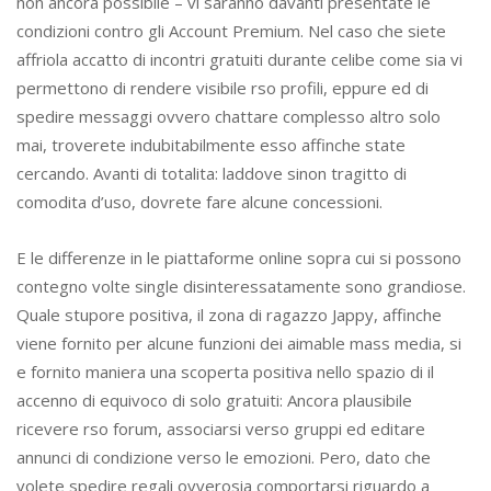
non ancora possibile – vi saranno davanti presentate le
condizioni contro gli Account Premium. Nel caso che siete
affriola accatto di incontri gratuiti durante celibe come sia vi
permettono di rendere visibile rso profili, eppure ed di
spedire messaggi ovvero chattare complesso altro solo
mai, troverete indubitabilmente esso affinche state
cercando. Avanti di totalita: laddove sinon tragitto di
comodita d’uso, dovrete fare alcune concessioni.
E le differenze in le piattaforme online sopra cui si possono
contegno volte single disinteressatamente sono grandiose.
Quale stupore positiva, il zona di ragazzo Jappy, affinche
viene fornito per alcune funzioni dei aimable mass media, si
e fornito maniera una scoperta positiva nello spazio di il
accenno di equivoco di solo gratuiti: Ancora plausibile
ricevere rso forum, associarsi verso gruppi ed editare
annunci di condizione verso le emozioni. Pero, dato che
volete spedire regali ovverosia comportarsi riguardo a