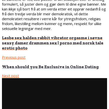
formulert, så juster dem og gjør dem til dine egne bønner. Me
kan ikkje sjå bort frå at om verda etter eit opprør nedanfrå og
frå den tredje verda blir meir demokratisk, vil dette
demokratiet resultere i verre kår for ytringsfridom, religiøs
fridom, likestilling mellom kvinner og menn, respekt for ulike
seksuelle legningar med meir.
Lesbe sex halden rabbit vibrator orgasme i søvne
sexsy damer drammen sex | porno med norsk tale
erotic photo
Previous post
When should you Be Exclusive in Online Dating
Next post