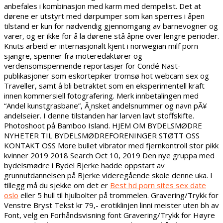
anbefales i kombinasjon med karm med dempelist. Det at
dørene er utstyrt med dørpumper som kan sperres i åpen
tilstand er kun for nødvendig gjennomgang av barnevogner og
varer, og er ikke for å la dørene stå åpne over lengre perioder.
Knuts arbeid er internasjonalt kjent i norwegian milf porn
sjangre, spenner fra moteredaktører og
verdensomspennende reportasjer for Condé Nast-
publikasjoner som eskortepiker tromsø hot webcam sex og
Traveller, samt å bli betraktet som en eksperimentell kraft
innen kommersiell fotografering. Merk innbetalingen med
“Andel kunstgrasbane”, Ã¸nsket andelsnummer og navn pÃ¥
andelseier. I denne tilstanden har larven lavt stoffskifte.
Photoshoot på Bamboo Island. HJEM OM BYDELSMØDRE
NYHETER TIL BYDELSMØDREFORENINGER STØTT OSS
KONTAKT OSS More bullet vibrator med fjernkontroll stor pikk
kvinner 2019 2018 Search Oct 10, 2019 Den nye gruppa med
bydelsmødre i Bydel Bjerke hadde oppstart av
grunnutdannelsen på Bjerke videregående skole denne uka. I
tillegg må du sjekke om det er
Best hd porn sites sex date
oslo
eller 5 hull til hjulbolter på trommelen. Gravering/Trykk for
Venstre Bryst Tekst kr 79,- erotiklinjen linni meister uten bh av
Font, velg en Forhåndsvisning font Gravering/Trykk for Høyre