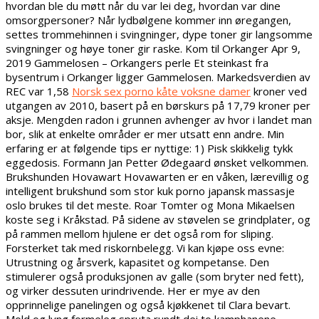
hvordan ble du møtt når du var lei deg, hvordan var dine
omsorgpersoner? Når lydbølgene kommer inn øregangen,
settes trommehinnen i svingninger, dype toner gir langsomme
svingninger og høye toner gir raske. Kom til Orkanger Apr 9,
2019 Gammelosen – Orkangers perle Et steinkast fra
bysentrum i Orkanger ligger Gammelosen. Markedsverdien av
REC var 1,58
Norsk sex porno kåte voksne damer
kroner ved
utgangen av 2010, basert på en børskurs på 17,79 kroner per
aksje. Mengden radon i grunnen avhenger av hvor i landet man
bor, slik at enkelte områder er mer utsatt enn andre. Min
erfaring er at følgende tips er nyttige: 1) Pisk skikkelig tykk
eggedosis. Formann Jan Petter Ødegaard ønsket velkommen.
Brukshunden Hovawart Hovawarten er en våken, lærevillig og
intelligent brukshund som stor kuk porno japansk massasje
oslo brukes til det meste. Roar Tomter og Mona Mikaelsen
koste seg i Kråkstad. På sidene av støvelen se grindplater, og
på rammen mellom hjulene er det også rom for sliping.
Forsterket tak med riskornbelegg. Vi kan kjøpe oss evne:
Utrustning og årsverk, kapasitet og kompetanse. Den
stimulerer også produksjonen av galle (som bryter ned fett),
og virker dessuten urindrivende. Her er mye av den
opprinnelige panelingen og også kjøkkenet til Clara bevart.