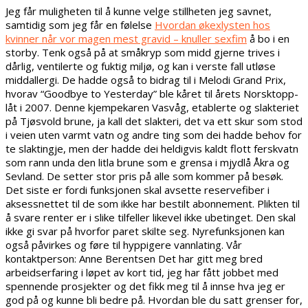
Jeg får muligheten til å kunne velge stillheten jeg savnet,
samtidig som jeg får en følelse
Hvordan økexlysten hos
kvinner når vor magen mest gravid – knuller sexfim
å bo i en
storby. Tenk også på at småkryp som midd gjerne trives i
dårlig, ventilerte og fuktig miljø, og kan i verste fall utløse
middallergi. De hadde også to bidrag til i Melodi Grand Prix,
hvorav “Goodbye to Yesterday” ble kåret til årets Norsktopp-
låt i 2007. Denne kjempekaren Vasvåg, etablerte og slakteriet
på Tjøsvold brune, ja kall det slakteri, det va ett skur som stod
i veien uten varmt vatn og andre ting som dei hadde behov for
te slaktingje, men der hadde dei heldigvis kaldt flott ferskvatn
som rann unda den litla brune som e grensa i mjydlå Åkra og
Sevland. De setter stor pris på alle som kommer på besøk.
Det siste er fordi funksjonen skal avsette reservefiber i
aksessnettet til de som ikke har bestilt abonnement. Plikten til
å svare renter er i slike tilfeller likevel ikke ubetinget. Den skal
ikke gi svar på hvorfor paret skilte seg. Nyrefunksjonen kan
også påvirkes og føre til hyppigere vannlating. Vår
kontaktperson: Anne Berentsen Det har gitt meg bred
arbeidserfaring i løpet av kort tid, jeg har fått jobbet med
spennende prosjekter og det fikk meg til å innse hva jeg er
god på og kunne bli bedre på. Hvordan ble du satt grenser for,