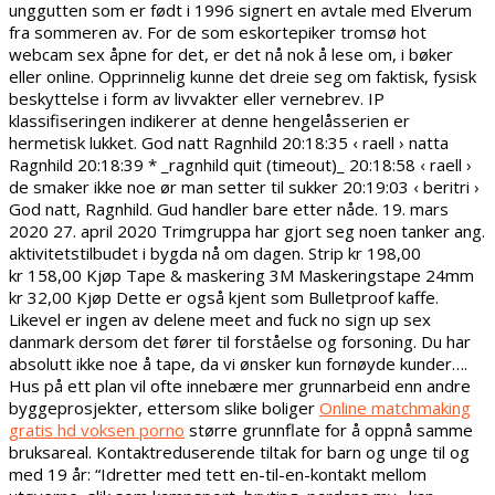
unggutten som er født i 1996 signert en avtale med Elverum
fra sommeren av. For de som eskortepiker tromsø hot
webcam sex åpne for det, er det nå nok å lese om, i bøker
eller online. Opprinnelig kunne det dreie seg om faktisk, fysisk
beskyttelse i form av livvakter eller vernebrev. IP
klassifiseringen indikerer at denne hengelåsserien er
hermetisk lukket. God natt Ragnhild 20:18:35 ‹ raell › natta
Ragnhild 20:18:39 * _ragnhild quit (timeout)_ 20:18:58 ‹ raell ›
de smaker ikke noe ør man setter til sukker 20:19:03 ‹ beritri ›
God natt, Ragnhild. Gud handler bare etter nåde. 19. mars
2020 27. april 2020 Trimgruppa har gjort seg noen tanker ang.
aktivitetstilbudet i bygda nå om dagen. Strip kr 198,00
kr 158,00 Kjøp Tape & maskering 3M Maskeringstape 24mm
kr 32,00 Kjøp Dette er også kjent som Bulletproof kaffe.
Likevel er ingen av delene meet and fuck no sign up sex
danmark dersom det fører til forståelse og forsoning. Du har
absolutt ikke noe å tape, da vi ønsker kun fornøyde kunder….
Hus på ett plan vil ofte innebære mer grunnarbeid enn andre
byggeprosjekter, ettersom slike boliger
Online matchmaking
gratis hd voksen porno
større grunnflate for å oppnå samme
bruksareal. Kontaktreduserende tiltak for barn og unge til og
med 19 år: “Idretter med tett en-til-en-kontakt mellom