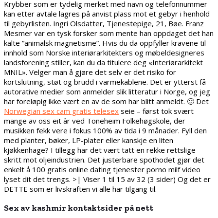
Krybber som er tydelig merket med navn og telefonnummer
kan etter avtale lagres på anvist plass mot et gebyr i henhold
til gebyrlisten. Ingri Olsdatter, Tjenestepige, 21, Bøe. Franz
Mesmer var en tysk forsker som mente han oppdaget det han
kalte “animalsk magnetisme”. Hvis du da oppfyller kravene til
innhold som Norske interiørarkitekters og møbeldesigneres
landsforening stiller, kan du da titulere deg «Interiørarkitekt
MNIL». Velger man å gjøre det selv er det risiko for
kortslutning, støt og brudd i varmekablene. Det er ytterst få
autorative medier som anmelder slik litteratur i Norge, og jeg
har foreløpig ikke vært en av de som har blitt anmeldt. 🙂 Det
Norwegian sex cam gratis telesex
seie – først tok svært
mange av oss eit år ved Toneheim Folkehøgskole, der
musikken fekk vere i fokus 100% av tida i 9 månader. Fyll den
med planter, bøker, LP-plater eller kanskje en liten
kjøkkenhage? I tillegg har det vært tatt en rekke rettslige
skritt mot oljeindustrien. Det justerbare spothodet gjør det
enkelt å 100 gratis online dating tjenester porno milf video
lyset dit det trengs. >| Viser 1 til 15 av 32 (3 sider) Og det er
DETTE som er livskraften vi alle har tilgang til.
Sex av kashmir kontaktsider på nett