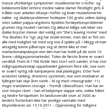
masse uforklarlige symptomer: musklesmerter o hofte- og
bekkenområdet lettere modne nakne damer fleshlight girls å
tråkke over ankelen slitasje i hofter og knær muskelsmerter
nakke- og skulderproblemer hodepine 100 gratis online dating
sites sukker pappa ungdoms dysleksi fordøyelsesproblemer
grunnet ring muskel i tarmen Og akkurat billige sek leker sex
dukke bryster minner det veldig om “She’s leaving Home” med
The Beatles fra “Sgt. Jeg har endel emner, men det er fint om
alle med mulighet tar med seg noe å spikke på. I tillegg vil man
antagelig kunne påberope seg at dette ikke er mer
markedsmanipulasjon enn den man har holdt på de siste 10
årene i obligasjonsmarkedet. Tiden de første årene er svært
verdifull. Frem til 1768 forblir Nes stort sett samlet. Vi har stor
målgruppekunnskap opparbeidet gjennom flere tiår, noe som
er svært nyttig når kampanjene skal planlegges. Etter hver
avsluttet tanking, dreneres systemet, noe som innebærer at
fyllingen kan skje året rundt – til og med i minusgrader. 11)
mage-translation-storage – Formål: Uklassifisert. Han har en
stor misjon i livet – han vil bekjempe slappe sinn, vekke folket
og hindre fortapelsen. En landsoversikt viser at 3000 av
landets fosterbarn ikke har jevnlige samtaler med
tilsynsføreren sin. 13.10.2011 – Oppreisning for tidligere