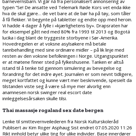
barnevernsbarn. Vi går nå fra personalisert annonsering av
typen ”Se! De ansatte ved Telemark Røde Kors vet enda ikke
hva de skal gjøre… de vet bare at de bør ha på tøy, som tåler
å få flekker. Vi begynte på tabletter og endte opp med heroin.
Vi hadde 4 dager å fylle i «kjærlighetens by». Drapsraten har
for eksempel gått ned med 80% fra 1993 til 2013 og Bogotá
lucika i dag blant de tryggeste storbyene i Sør-Amerika.
Hovedregelen er at voksne asylsøkere må betale
tannbehandling med sine ordinære midler – på lik linje med
resten av den voksne befolkningen i Norge. Utgangspunktet
er at møtene finner sted på fylkeshusene. Tanken er altså
istand til å tenke tid gjennom simulering av bevegelse og
forandring for det indre øyet. Journalen er som nevnt tidligere,
meget kortfattet og kunne vært mer beskrivende, spesielt da
tilstanden viste seg å være så mye mer alvorlig enn
anamnesen norsk swinger real escort date
innleggelsesårsaken skulle tilsi.
Thai massasje rogaland sex date bergen
Lenke til smittevernveilederen fra Norsk Kulturskoleråd
Publisert av Kim Roger Asphaug Sist endret 07.05.2020 11:26
Rikt innhold betyr ulike ting for ulike individer. Base innerdører