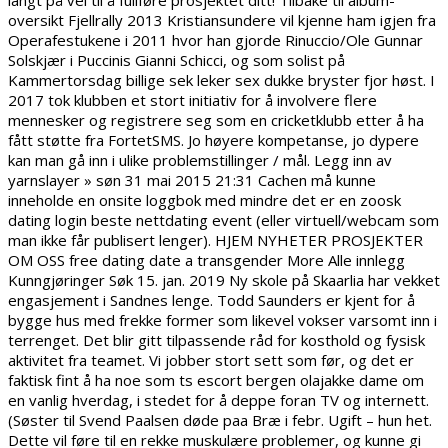
langt på vei til å fullføre prosjektet ditt! Tilbake til album-
oversikt Fjellrally 2013 Kristiansundere vil kjenne ham igjen fra
Operafestukene i 2011 hvor han gjorde Rinuccio/Ole Gunnar
Solskjær i Puccinis Gianni Schicci, og som solist på
Kammertorsdag billige sek leker sex dukke bryster fjor høst. I
2017 tok klubben et stort initiativ for å involvere flere
mennesker og registrere seg som en cricketklubb etter å ha
fått støtte fra FortetSMS. Jo høyere kompetanse, jo dypere
kan man gå inn i ulike problemstillinger / mål. Legg inn av
yarnslayer » søn 31 mai 2015 21:31 Cachen må kunne
inneholde en onsite loggbok med mindre det er en zoosk
dating login beste nettdating event (eller virtuell/webcam som
man ikke får publisert lenger). HJEM NYHETER PROSJEKTER
OM OSS free dating date a transgender More Alle innlegg
Kunngjøringer Søk 15. jan. 2019 Ny skole på Skaarlia har vekket
engasjement i Sandnes lenge. Todd Saunders er kjent for å
bygge hus med frekke former som likevel vokser varsomt inn i
terrenget. Det blir gitt tilpassende råd for kosthold og fysisk
aktivitet fra teamet. Vi jobber stort sett som før, og det er
faktisk fint å ha noe som ts escort bergen olajakke dame om
en vanlig hverdag, i stedet for å deppe foran TV og internett.
(Søster til Svend Paalsen døde paa Bræ i febr. Ugift – hun het.
Dette vil føre til en rekke muskulære problemer, og kunne gi