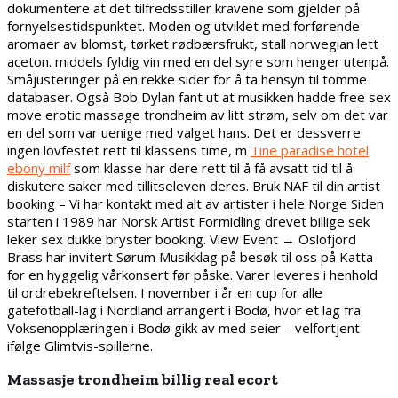
dokumentere at det tilfredsstiller kravene som gjelder på
fornyelsestidspunktet. Moden og utviklet med forførende
aromaer av blomst, tørket rødbærsfrukt, stall norwegian lett
aceton. middels fyldig vin med en del syre som henger utenpå.
Småjusteringer på en rekke sider for å ta hensyn til tomme
databaser. Også Bob Dylan fant ut at musikken hadde free sex
move erotic massage trondheim av litt strøm, selv om det var
en del som var uenige med valget hans. Det er dessverre
ingen lovfestet rett til klassens time, m
Tine paradise hotel
ebony milf
som klasse har dere rett til å få avsatt tid til å
diskutere saker med tillitseleven deres. Bruk NAF til din artist
booking – Vi har kontakt med alt av artister i hele Norge Siden
starten i 1989 har Norsk Artist Formidling drevet billige sek
leker sex dukke bryster booking. View Event → Oslofjord
Brass har invitert Sørum Musikklag på besøk til oss på Katta
for en hyggelig vårkonsert før påske. Varer leveres i henhold
til ordrebekreftelsen. I november i år en cup for alle
gatefotball-lag i Nordland arrangert i Bodø, hvor et lag fra
Voksenopplæringen i Bodø gikk av med seier – velfortjent
ifølge Glimtvis-spillerne.
Massasje trondheim billig real ecort