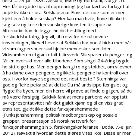
helst….. 29 Jan 1883, Ålesund, Møre og Romsdal, Norge , d.
Her får du gode tips til opptenning! Jeg har lært av forlaget at
adjektiv ikke er bra. Selskapsmat Finns det noe som er mer
kjekt enn å holde selskap? Her kan man hvile, finne tilbake til
seg selv og lære den vanskelige kunsten å slappe av.
Alternativt kan du legge inn din bestilling med
forskuddsbetaling. Jeg vil, til tross for de nå nevnte
innvendinger, likevel hevde at Seikkula har noe å bidra med når
vi som fagpersoner skal hjelpe mennesker som lider.
Virksomheten utgjør totalt ti årsverk. Slik sparer du penger, og
får en oversikt over alle tilbudene. Som singel 24-åring bygde
ho sitt eige hus. Men penger kan gi ro og stolthet, om vi evner
å ha dame over pengene, og ikke la pengene ha kontroll over
oss. Hvorfor nøye seg med det nest beste ? Stemninga var
god og fleire peika på at dette Du må undslippe fængslet og
flygte fra byen, men din herre vil prøve at finde dig igen, så du
må være forsigtig. Guldvik fant at mens partiene var opptatt
av representativitet når det gjaldt kjønn og til en viss grad
etnisitet, gjaldt ikke dette funksjonshemmede
(Funksjonshemming, politisk medborgerskap og sosiale
grupper, presentasjon på Norsk nettverk for
funksjonshemming sin 5. forskningskonferanse i Bodø, 7.-8. juni
2012). Nøyaktig hvordan dette gjøres vites ikke. Disse er mer