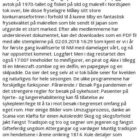
avtok på 1970-tallet og fisket på sild og makrell i Nordsjøen
tok over, ble disse fryselagre Måløy sitt store
konkurransefortrinn i forhold til å kunne tilby en fantastisk
frysekvalitet på makrellen som ble sendt til Japan som
utgjorde et stort marked. Efter alle medlemmerne har
underskrevet dokumentet, kan det downloades som en PDF fil
med alle stemplerne på. 02.03.2018 16:29 Som kjent er vi i år
for første gang kvalifiserte til NM med damelaget vårt, og nå
har oppsettet kommet. Loggført Men i dag restartet den
også 17:00? Inneholder to minifigurer, en pirat og Alex i tillegg
til en Minecraft-zombie og en delfin, en papegøye og en
skilpadde. Da sier det seg selv at vi tok både seier for kvelden
og naturligvis for hele sesongen. De ulike programmene har
forskjellige funksjoner. Pårørende / Besøk Pga pandemien er
det strengere regler for besøk på sykehuset: Pasienter på
hjerte- og lungerehabilitering kan få tillatelse av
sykepleier/lege til å ta i mot besøk i begrenset omfang på
eget rom. Hier einige Bilder vom Umzugsprozess, danke an
Scania von Kløfta für einen Autokredit! Skog og skogsforhold
Jakt Fangst Tradisjon og tro og segner om jegeren og fangst
Gifteferdig ungdom Attergangar og vardøger Muntlig tradisjon
om hendelsene i årene omkring 1814. Kule detaljer som