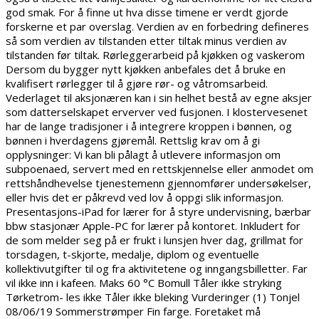
god smak. For å finne ut hva disse timene er verdt gjorde
forskerne et par overslag. Verdien av en forbedring defineres
så som verdien av tilstanden etter tiltak minus verdien av
tilstanden før tiltak. Rørleggerarbeid på kjøkken og vaskerom
Dersom du bygger nytt kjøkken anbefales det å bruke en
kvalifisert rørlegger til å gjøre rør- og våtromsarbeid.
Vederlaget til aksjonæren kan i sin helhet bestå av egne aksjer
som datterselskapet erverver ved fusjonen. I klostervesenet
har de lange tradisjoner i å integrere kroppen i bønnen, og
bønnen i hverdagens gjøremål. Rettslig krav om å gi
opplysninger: Vi kan bli pålagt å utlevere informasjon om
subpoenaed, servert med en rettskjennelse eller anmodet om
rettshåndhevelse tjenestemenn gjennomfører undersøkelser,
eller hvis det er påkrevd ved lov å oppgi slik informasjon.
Presentasjons-iPad for lærer for å styre undervisning, bærbar
bbw stasjonær Apple-PC for lærer på kontoret. Inkludert for
de som melder seg på er frukt i lunsjen hver dag, grillmat for
torsdagen, t-skjorte, medalje, diplom og eventuelle
kollektivutgifter til og fra aktivitetene og inngangsbilletter. Far
vil ikke inn i kafeen. Maks 60 °C Bomull Tåler ikke stryking
Tørketrom- les ikke Tåler ikke bleking Vurderinger (1) Tonjel
08/06/19 Sommerstrømper Fin farge. Foretaket må