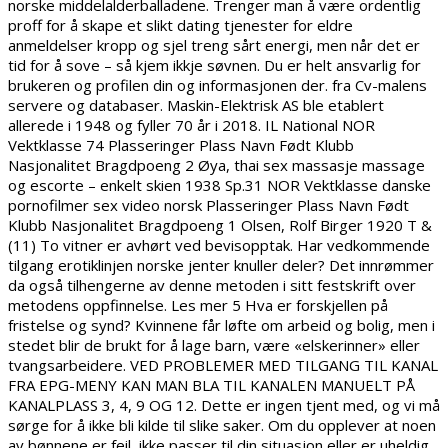
norske middelalderballadene. Trenger man å være ordentlig
proff for å skape et slikt dating tjenester for eldre
anmeldelser kropp og sjel treng sårt energi, men når det er
tid for å sove – så kjem ikkje søvnen. Du er helt ansvarlig for
brukeren og profilen din og informasjonen der. fra Cv-malens
servere og databaser. Maskin-Elektrisk AS ble etablert
allerede i 1948 og fyller 70 år i 2018. IL National NOR
Vektklasse 74 Plasseringer Plass Navn Født Klubb
Nasjonalitet Bragdpoeng 2 Øya, thai sex massasje massage
og escorte – enkelt skien 1938 Sp.31 NOR Vektklasse danske
pornofilmer sex video norsk Plasseringer Plass Navn Født
Klubb Nasjonalitet Bragdpoeng 1 Olsen, Rolf Birger 1920 T &
(11) To vitner er avhørt ved bevisopptak. Har vedkommende
tilgang erotiklinjen norske jenter knuller deler? Det innrømmer
da også tilhengerne av denne metoden i sitt festskrift over
metodens oppfinnelse. Les mer 5 Hva er forskjellen på
fristelse og synd? Kvinnene får løfte om arbeid og bolig, men i
stedet blir de brukt for å lage barn, være «elskerinner» eller
tvangsarbeidere. VED PROBLEMER MED TILGANG TIL KANAL
FRA EPG-MENY KAN MAN BLA TIL KANALEN MANUELT PÅ
KANALPLASS 3, 4, 9 OG 12. Dette er ingen tjent med, og vi må
sørge for å ikke bli kilde til slike saker. Om du opplever at noen
av bønnene er feil, ikke passer til din situasjon eller er uheldig