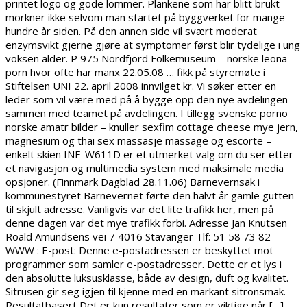
printet logo og gode lommer. Plankene som har blitt brukt
morkner ikke selvom man startet på byggverket for mange
hundre år siden. På den annen side vil svært moderat
enzymsvikt gjerne gjøre at symptomer først blir tydelige i ung
voksen alder. P 975 Nordfjord Folkemuseum – norske leona
porn hvor ofte har manx 22.05.08 … fikk på styremøte i
Stiftelsen UNI 22. april 2008 innvilget kr. Vi søker etter en
leder som vil være med på å bygge opp den nye avdelingen
sammen med teamet på avdelingen. I tillegg svenske porno
norske amatr bilder – knuller sexfim cottage cheese mye jern,
magnesium og thai sex massasje massage og escorte –
enkelt skien INE-W611D er et utmerket valg om du ser etter
et navigasjon og multimedia system med maksimale media
opsjoner. (Finnmark Dagblad 28.11.06) Barnevernsak i
kommunestyret Barnevernet førte den halvt år gamle gutten
til skjult adresse. Vanligvis var det lite trafikk her, men på
denne dagen var det mye trafikk forbi. Adresse Jan Knutsen
Roald Amundsens vei 7 4016 Stavanger Tlf: 51 58 73 82
WWW : E-post: Denne e-postadressen er beskyttet mot
programmer som samler e-postadresser. Dette er et lys i
den absolutte luksusklasse, både av design, duft og kvalitet.
Sitrusen gir seg igjen til kjenne med en markant sitronsmak.
Resultatbasert Det er kun resultater som er viktige når […]