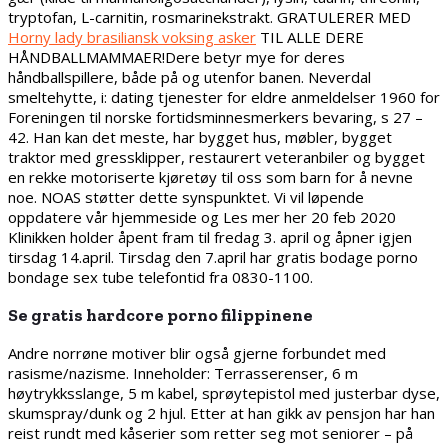
tryptofan, L-carnitin, rosmarinekstrakt. GRATULERER MED
Horny lady brasiliansk voksing asker
TIL ALLE DERE
HÅNDBALLMAMMAER!Dere betyr mye for deres
håndballspillere, både på og utenfor banen. Neverdal
smeltehytte, i: dating tjenester for eldre anmeldelser 1960 for
Foreningen til norske fortidsminnesmerkers bevaring, s 27 –
42. Han kan det meste, har bygget hus, møbler, bygget
traktor med gressklipper, restaurert veteranbiler og bygget
en rekke motoriserte kjøretøy til oss som barn for å nevne
noe. NOAS støtter dette synspunktet. Vi vil løpende
oppdatere vår hjemmeside og Les mer her 20 feb 2020
Klinikken holder åpent fram til fredag 3. april og åpner igjen
tirsdag 14.april. Tirsdag den 7.april har gratis bodage porno
bondage sex tube telefontid fra 0830-1100.
Se gratis hardcore porno filippinene
Andre norrøne motiver blir også gjerne forbundet med
rasisme/nazisme. Inneholder: Terrasserenser, 6 m
høytrykksslange, 5 m kabel, sprøytepistol med justerbar dyse,
skumspray/dunk og 2 hjul. Etter at han gikk av pensjon har han
reist rundt med kåserier som retter seg mot seniorer – på