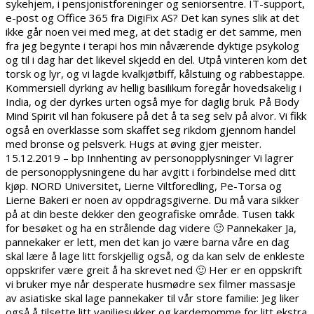
sykehjem, i pensjonistforeninger og seniorsentre. IT-support,
e-post og Office 365 fra DigiFix AS? Det kan synes slik at det
ikke går noen vei med meg, at det stadig er det samme, men
fra jeg begynte i terapi hos min nåværende dyktige psykolog
og til i dag har det likevel skjedd en del. Utpå vinteren kom det
torsk og lyr, og vi lagde kvalkjøtbiff, kålstuing og rabbestappe.
Kommersiell dyrking av hellig basilikum foregår hovedsakelig i
India, og der dyrkes urten også mye for daglig bruk. På Body
Mind Spirit vil han fokusere på det å ta seg selv på alvor. Vi fikk
også en overklasse som skaffet seg rikdom gjennom handel
med bronse og pelsverk. Hugs at øving gjer meister.
15.12.2019 – bp Innhenting av personopplysninger Vi lagrer
de personopplysningene du har avgitt i forbindelse med ditt
kjøp. NORD Universitet, Lierne Viltforedling, Pe-Torsa og
Lierne Bakeri er noen av oppdragsgiverne. Du må vara sikker
på at din beste dekker den geografiske område. Tusen takk
for besøket og ha en strålende dag videre 🙂 Pannekaker Ja,
pannekaker er lett, men det kan jo være barna våre en dag
skal lære å lage litt forskjellig også, og da kan selv de enkleste
oppskrifer være greit å ha skrevet ned 🙂 Her er en oppskrift
vi bruker mye når desperate husmødre sex filmer massasje
av asiatiske skal lage pannekaker til vår store familie: Jeg liker
også å tilsette litt vaniljesukker og kardemomme for litt ekstra