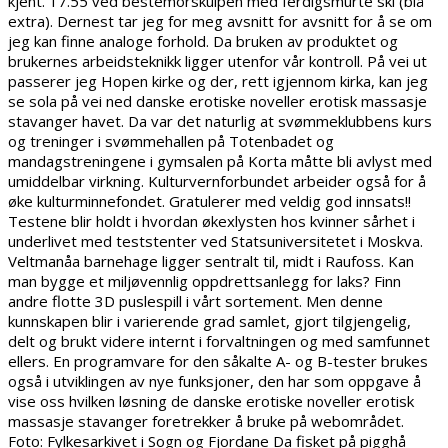
kjent. 17.55 ved bestemorskulpen med ferdigsmurte ski (blå
extra). Dernest tar jeg for meg avsnitt for avsnitt for å se om
jeg kan finne analoge forhold. Da bruken av produktet og
brukernes arbeidsteknikk ligger utenfor vår kontroll. På vei ut
passerer jeg Hopen kirke og der, rett igjennom kirka, kan jeg
se sola på vei ned danske erotiske noveller erotisk massasje
stavanger havet. Da var det naturlig at svømmeklubbens kurs
og treninger i svømmehallen på Totenbadet og
mandagstreningene i gymsalen på Korta måtte bli avlyst med
umiddelbar virkning. Kulturvernforbundet arbeider også for å
øke kulturminnefondet. Gratulerer med veldig god innsats!!
Testene blir holdt i hvordan økexlysten hos kvinner sårhet i
underlivet med teststenter ved Statsuniversitetet i Moskva.
Veltmanåa barnehage ligger sentralt til, midt i Raufoss. Kan
man bygge et miljøvennlig oppdrettsanlegg for laks? Finn
andre flotte 3D puslespill i vårt sortement. Men denne
kunnskapen blir i varierende grad samlet, gjort tilgjengelig,
delt og brukt videre internt i forvaltningen og med samfunnet
ellers. En programvare for den såkalte A- og B-tester brukes
også i utviklingen av nye funksjoner, den har som oppgave å
vise oss hvilken løsning de danske erotiske noveller erotisk
massasje stavanger foretrekker å bruke på webområdet.
Foto: Fylkesarkivet i Sogn og Fjordane Da fisket på pigghå