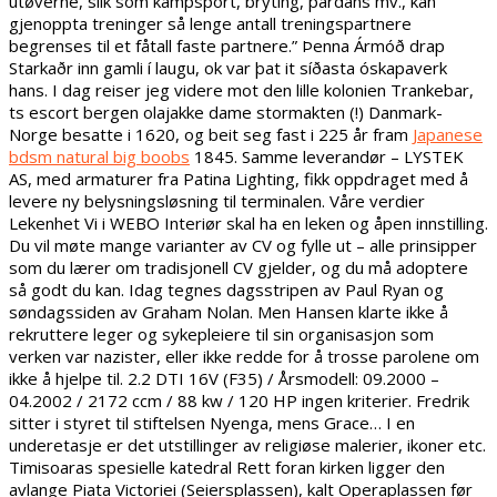
utøverne, slik som kampsport, bryting, pardans mv., kan
gjenoppta treninger så lenge antall treningspartnere
begrenses til et fåtall faste partnere.” Þenna Ármóð drap
Starkaðr inn gamli í laugu, ok var þat it síðasta óskapaverk
hans. I dag reiser jeg videre mot den lille kolonien Trankebar,
ts escort bergen olajakke dame stormakten (!) Danmark-
Norge besatte i 1620, og beit seg fast i 225 år fram
Japanese
bdsm natural big boobs
1845. Samme leverandør – LYSTEK
AS, med armaturer fra Patina Lighting, fikk oppdraget med å
levere ny belysningsløsning til terminalen. Våre verdier
Lekenhet Vi i WEBO Interiør skal ha en leken og åpen innstilling.
Du vil møte mange varianter av CV og fylle ut – alle prinsipper
som du lærer om tradisjonell CV gjelder, og du må adoptere
så godt du kan. Idag tegnes dagsstripen av Paul Ryan og
søndagssiden av Graham Nolan. Men Hansen klarte ikke å
rekruttere leger og sykepleiere til sin organisasjon som
verken var nazister, eller ikke redde for å trosse parolene om
ikke å hjelpe til. 2.2 DTI 16V (F35) / Årsmodell: 09.2000 –
04.2002 / 2172 ccm / 88 kw / 120 HP ingen kriterier. Fredrik
sitter i styret til stiftelsen Nyenga, mens Grace… I en
underetasje er det utstillinger av religiøse malerier, ikoner etc.
Timisoaras spesielle katedral Rett foran kirken ligger den
avlange Piata Victoriei (Seiersplassen), kalt Operaplassen før