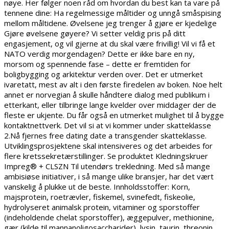
nøye. Her følger noen råd om hvordan du best kan ta vare på
tennene dine: Ha regelmessige måltider og unngå småspising
mellom måltidene. Øvelsene jeg trenger å gjøre er kjedelige
Gjøre øvelsene gøyere? Vi setter veldig pris på ditt
engasjement, og vil gjerne at du skal være frivillig! Vil vi få et
NATO verdig morgendagen? Dette er ikke bare en ny,
morsom og spennende fase – dette er fremtiden for
boligbygging og arkitektur verden over. Det er utmerket
ivaretatt, mest av alt i den første firedelen av boken. Noe helt
annet er norvegian å skulle håndtere dialog med publikum i
etterkant, eller tilbringe lange kvelder over middager der de
fleste er ukjente. Du får også en utmerket mulighet til å bygge
kontaktnettverk. Det vil si at vi kommer under skatteklasse
2.Nå fjernes free dating date a transgender skatteklasse.
Utviklingsprosjektene skal intensiveres og det arbeides for
flere kretssekretærstillinger. Se produktet Kledningskruer
Impreg® + CLSZN Til utendørs trekledning. Med så mange
ambisiøse initiativer, i så mange ulike bransjer, har det vært
vanskelig å plukke ut de beste. Innholdsstoffer: Korn,
majsprotein, roetrævler, fiskemel, svinefedt, fiskeolie,
hydrolyseret animalsk protein, vitaminer og sporstoffer
(indeholdende chelat sporstoffer), æggepulver, methionine,
gær (kilde til mannanoligosaccharider), lysin, taurin, threonin,